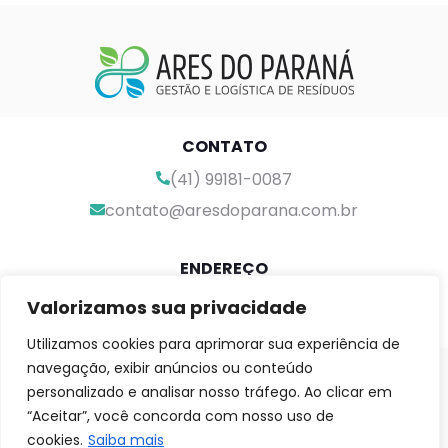
CONTATO
(41) 99181-0087
contato@aresdoparana.com.br
ENDEREÇO
Rua Antônio Gai, 285
Valorizamos sua privacidade
Tatuquara, Curitiba-PR
Utilizamos cookies para aprimorar sua experiência de
navegação, exibir anúncios ou conteúdo
SIGA-NOS
personalizado e analisar nosso tráfego. Ao clicar em
“Aceitar”, você concorda com nosso uso de
cookies.
Saiba mais